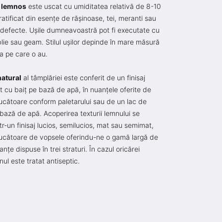
l lemnos
este uscat cu umiditatea relativă de 8-10
atificat din esenţe de răşinoase, tei, meranti sau
ă defecte. Uşile dumneavoastră pot fi executate cu
blie sau geam. Stilul uşilor depinde în mare măsură
a pe care o au.
natural
al tâmplăriei este conferit de un finisaj
t cu baiţ pe bază de apă, în nuanţele oferite de
ucătoare conform paletarului sau de un lac de
 bază de apă. Acoperirea texturii lemnului se
tr-un finisaj lucios, semilucios, mat sau semimat,
ucătoare de vopsele oferindu-ne o gamă largă de
uanţe dispuse în trei straturi. În cazul oricărei
mnul este tratat antiseptic.