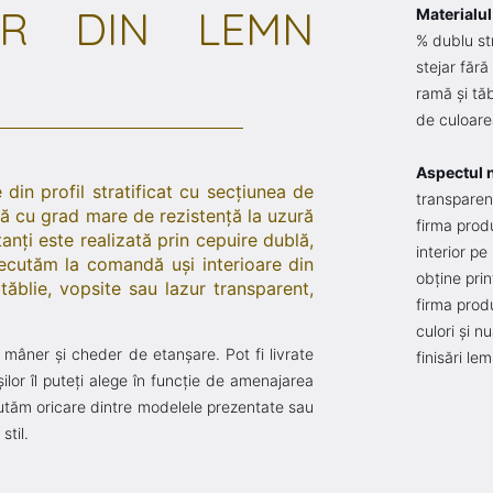
OR DIN LEMN
Materialu
% dublu str
stejar făr
ramă şi tă
de culoare
Aspectul 
 din profil stratificat cu secţiunea de
transparen
ră cu grad mare de rezistenţă la uzură
firma prod
anţi este realizată prin cepuire dublă,
interior pe
ecutăm la comandă uşi interioare din
obţine prin
tăblie, vopsite sau lazur transparent,
firma prod
culori şi n
 mâner şi cheder de etanşare. Pot fi livrate
finisări le
ilor îl puteţi alege în funcţie de amenajarea
tăm oricare dintre modelele prezentate sau
til.