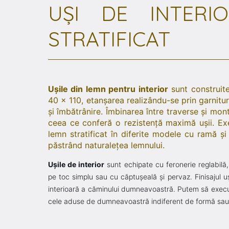
UŞI DE INTERI
STRATIFICAT
Uşile din lemn pentru interior
sunt construite
40 x 110, etanşarea realizându-se prin garnitu
şi îmbătrânire. Îmbinarea între traverse şi mont
ceea ce conferă o rezistenţă maximă uşii. Ex
lemn stratificat în diferite modele cu ramă şi 
păstrând naturaleţea lemnului.
Uşile de interior
sunt echipate cu feronerie reglabilă,
pe toc simplu sau cu căptuşeală şi pervaz. Finisajul uş
interioară a căminului dumneavoastră. Putem să execu
cele aduse de dumneavoastră indiferent de formă sau s